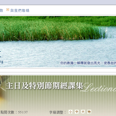
款
與我們聯絡
點閱次數：55137
字級調整：