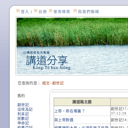
登入
|
註冊
使用條款
與我們聯絡
您查詢的是：
經文–創世記
舊約
講道稿主題
創世記
創世記37:
出埃及記
上帝，祢在哪裏？
37:12-2
利未記
民數記
與上帝對遇
創世記28:
申命記
約書亞記
經歷神的大能，必須先放下自我
創世記2