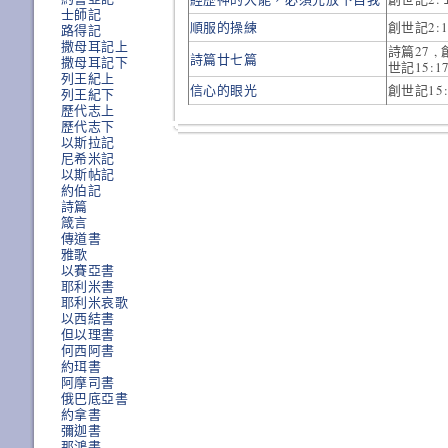
士師記
順服的操練
創世記2:
路得記
撒母耳記上
詩篇27 , 
詩篇廿七篇
撒母耳記下
世記15:1
列王紀上
信心的眼光
創世記15
列王紀下
歷代志上
歷代志下
以斯拉記
尼希米記
以斯帖記
約伯記
詩篇
箴言
傳道書
雅歌
以賽亞書
耶利米書
耶利米哀歌
以西結書
但以理書
何西阿書
約珥書
阿摩司書
俄巴底亞書
約拿書
彌迦書
那鴻書