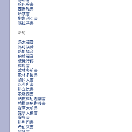
哈巴谷書
西番雅書
哈該書
撒迦利亞書
瑪拉基書
新約
馬太福音
馬可福音
路加福音
約翰福音
使徒行傳
羅馬書
歌林多前書
歌林多後書
加拉太書
以弗所書
腓立比書
歌羅西書
帖撒羅尼迦前書
帖撒羅尼迦後書
提摩太前書
提摩太後書
提多書
腓利門書
希伯來書
雅各書