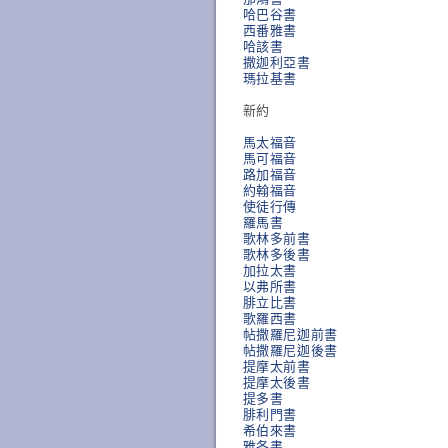
哈巴谷書
西番雅書
哈該書
撒迦利亞書
瑪拉基書
新約
馬太福音
馬可福音
路加福音
約翰福音
使徒行傳
羅馬書
歌林多前書
歌林多後書
加拉太書
以弗所書
腓立比書
歌羅西書
帖撒羅尼迦前書
帖撒羅尼迦後書
提摩太前書
提摩太後書
提多書
腓利門書
希伯來書
雅各書