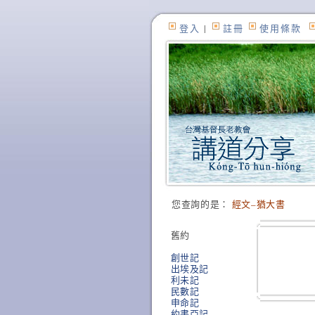
登入
|
註冊
使用條款
您查詢的是：
經文–猶大書
舊約
創世記
出埃及記
利未記
民數記
申命記
約書亞記