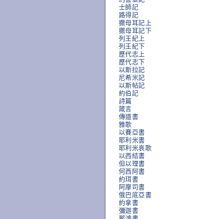
士師記
路得記
撒母耳記上
撒母耳記下
列王紀上
列王紀下
歷代志上
歷代志下
以斯拉記
尼希米記
以斯帖記
約伯記
詩篇
箴言
傳道書
雅歌
以賽亞書
耶利米書
耶利米哀歌
以西結書
但以理書
何西阿書
約珥書
阿摩司書
俄巴底亞書
約拿書
彌迦書
那鴻書