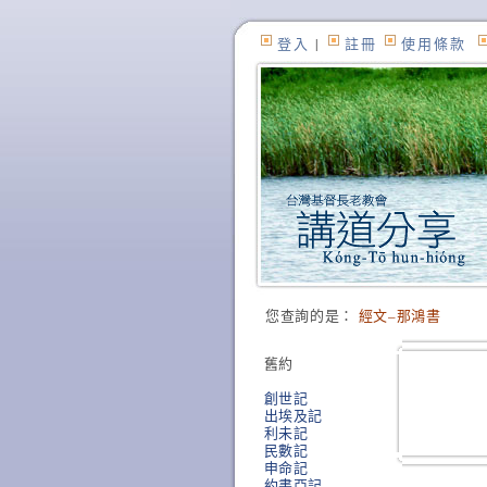
登入
|
註冊
使用條款
您查詢的是：
經文–那鴻書
舊約
創世記
出埃及記
利未記
民數記
申命記
約書亞記