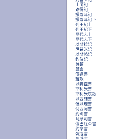
士師記
路得記
撒母耳記上
撒母耳記下
列王紀上
列王紀下
歷代志上
歷代志下
以斯拉記
尼希米記
以斯帖記
約伯記
詩篇
箴言
傳道書
雅歌
以賽亞書
耶利米書
耶利米哀歌
以西結書
但以理書
何西阿書
約珥書
阿摩司書
俄巴底亞書
約拿書
彌迦書
那鴻書