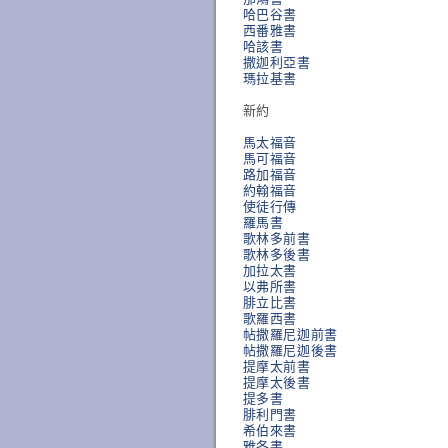
哈巴谷書
西番雅書
哈該書
撒迦利亞書
瑪拉基書
新約
馬太福音
馬可福音
路加福音
約翰福音
使徒行傳
羅馬書
歌林多前書
歌林多後書
加拉太書
以弗所書
腓立比書
歌羅西書
帖撒羅尼迦前書
帖撒羅尼迦後書
提摩太前書
提摩太後書
提多書
腓利門書
希伯來書
雅各書