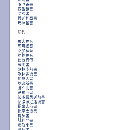
哈巴谷書
西番雅書
哈該書
撒迦利亞書
瑪拉基書
新約
馬太福音
馬可福音
路加福音
約翰福音
使徒行傳
羅馬書
歌林多前書
歌林多後書
加拉太書
以弗所書
腓立比書
歌羅西書
帖撒羅尼迦前書
帖撒羅尼迦後書
提摩太前書
提摩太後書
提多書
腓利門書
希伯來書
雅各書