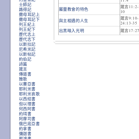
11:4
士師記
箴言11:2-
屬靈教會的特色
路得記
10
撒母耳記上
箴言9:10
撒母耳記下
與主相遇的人生
24:13-3
列王紀上
列王紀下
出黑暗入光明
箴言17:2
歷代志上
歷代志下
以斯拉記
尼希米記
以斯帖記
約伯記
詩篇
箴言
傳道書
雅歌
以賽亞書
耶利米書
耶利米哀歌
以西結書
但以理書
何西阿書
約珥書
阿摩司書
俄巴底亞書
約拿書
彌迦書
那鴻書