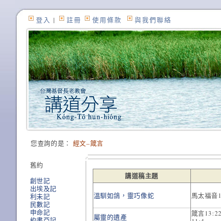
登入
|
註冊
使用條款
與我們聯絡
您查詢的是：
經文–箴言
舊約
講道稿主題
創世記
出埃及記
溫馴如鴿，靈巧像蛇
馬太福音10
利未記
民數記
申命記
箴言13:2
屬靈的遺產
約書亞記