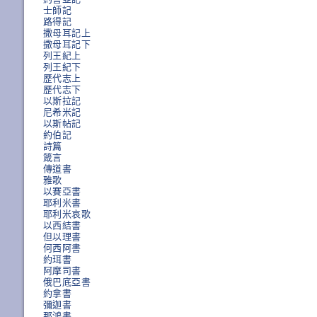
士師記
路得記
撒母耳記上
撒母耳記下
列王紀上
列王紀下
歷代志上
歷代志下
以斯拉記
尼希米記
以斯帖記
約伯記
詩篇
箴言
傳道書
雅歌
以賽亞書
耶利米書
耶利米哀歌
以西結書
但以理書
何西阿書
約珥書
阿摩司書
俄巴底亞書
約拿書
彌迦書
那鴻書