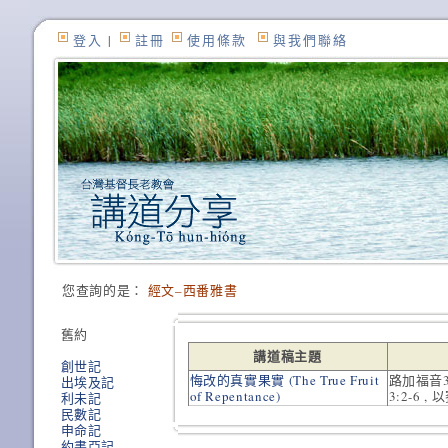
登入
|
註冊
使用條款
與我們聯絡
您查詢的是：
經文–西番雅書
舊約
講道稿主題
創世記
悔改的真實果實 (The True Fruit
路加福音3:
出埃及記
of Repentance)
3:2-6 ,
利未記
民數記
申命記
約書亞記