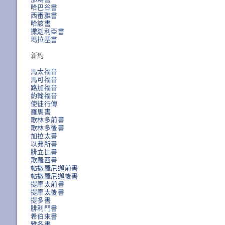
哈巴谷書
西番雅書
哈該書
撒迦利亞書
瑪拉基書
新約
馬太福音
馬可福音
路加福音
約翰福音
使徒行傳
羅馬書
歌林多前書
歌林多後書
加拉太書
以弗所書
腓立比書
歌羅西書
帖撒羅尼迦前書
帖撒羅尼迦後書
提摩太前書
提摩太後書
提多書
腓利門書
希伯來書
雅各書