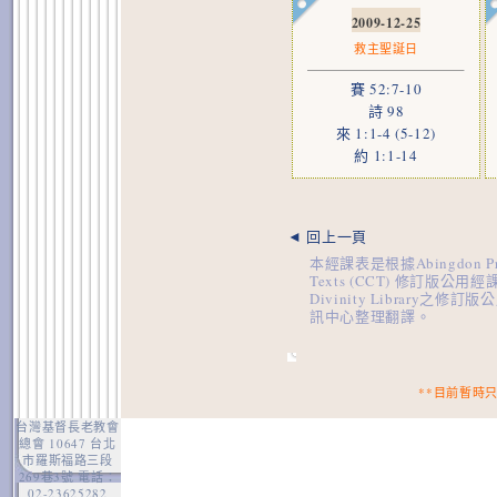
2009-12-25
救主聖誕日
賽 52:7-10
詩 98
來 1:1-4 (5-12)
約 1:1-14
◄ 回上一頁
本經課表是根據Abingdon Press
Texts (CCT) 修訂版公用經課
Divinity Libra
訊中心整理翻譯。
**目前暫時
台灣基督長老教會
總會 10647 台北
市羅斯福路三段
269巷3號 電話：
02-23625282