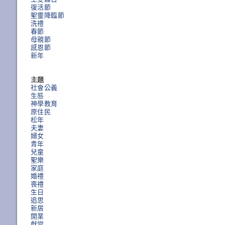
復活節
聖靈降臨節
洗禮
春節
母親節
感恩節
新年
主題
社會公義
生態
神學教育
原住民
松年
夫妻
婦女
青年
兒童
聖樂
家庭
婚禮
喪禮
生日
追思
新居
開業
獻堂