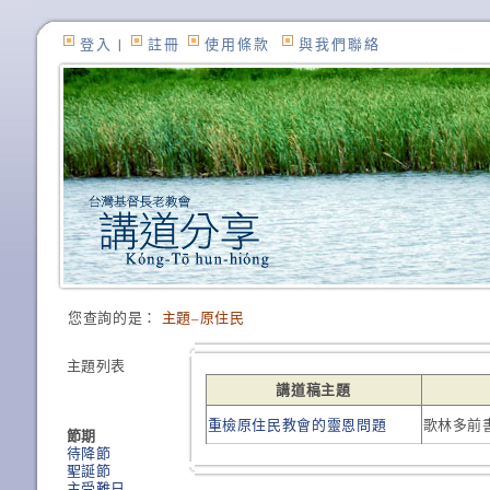
登入
|
註冊
使用條款
與我們聯絡
您查詢的是：
主題–原住民
主題列表
講道稿主題
重檢原住民教會的靈恩問題
歌林多前書
節期
待降節
聖誕節
主受難日