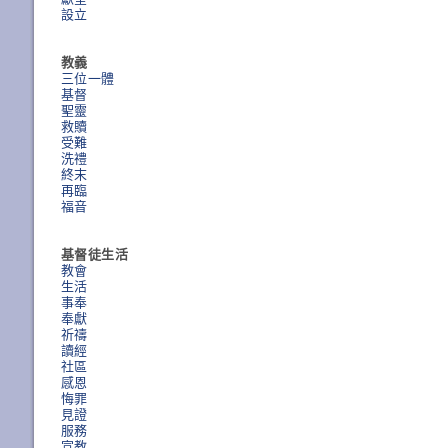
設立
教義
三位一體
基督
聖靈
救贖
受難
洗禮
終末
再臨
福音
基督徒生活
教會
生活
事奉
奉獻
祈禱
讀經
社區
感恩
悔罪
見證
服務
宣教