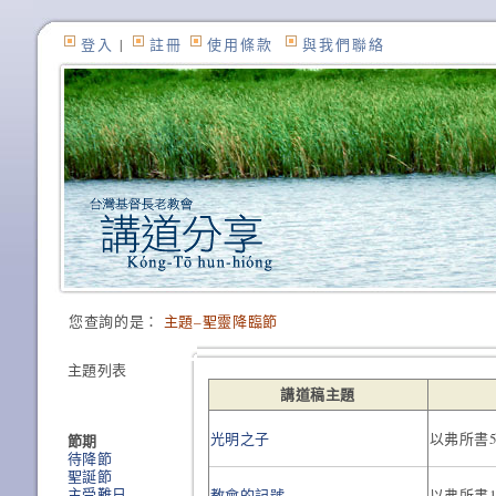
登入
|
註冊
使用條款
與我們聯絡
您查詢的是：
主題–聖靈降臨節
主題列表
講道稿主題
光明之子
以弗所書5
節期
待降節
聖誕節
主受難日
教會的記號
以弗所書1