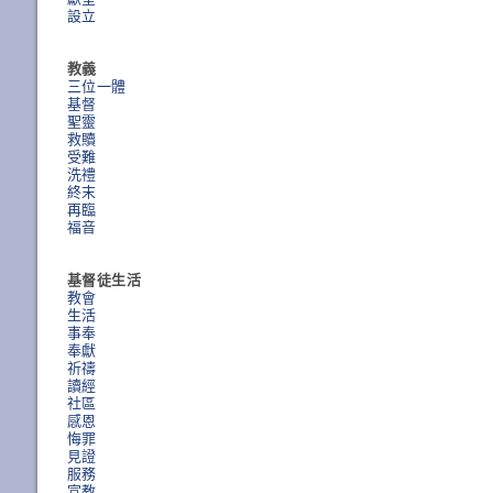
設立
教義
三位一體
基督
聖靈
救贖
受難
洗禮
終末
再臨
福音
基督徒生活
教會
生活
事奉
奉獻
祈禱
讀經
社區
感恩
悔罪
見證
服務
宣教