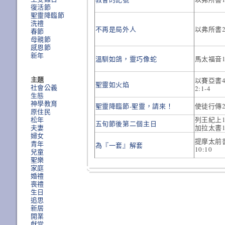
復活節
聖靈降臨節
洗禮
不再是局外人
以弗所書2
春節
母親節
感恩節
新年
溫馴如鴿，靈巧像蛇
馬太福音10
主題
以賽亞書4:
聖靈如火焰
社會公義
2:1-4
生態
神學教育
聖靈降臨節-聖靈，請來！
使徒行傳2
原住民
松年
列王紀上18:
五旬節後第二個主日
夫妻
加拉太書1
婦女
提摩太前書4
青年
為『一套』解套
10:10
兒童
聖樂
家庭
婚禮
喪禮
生日
追思
新居
開業
獻堂