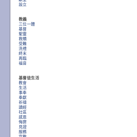
設立
教義
三位一體
基督
聖靈
救贖
受難
洗禮
終末
再臨
福音
基督徒生活
教會
生活
事奉
奉獻
祈禱
讀經
社區
感恩
悔罪
見證
服務
宣教