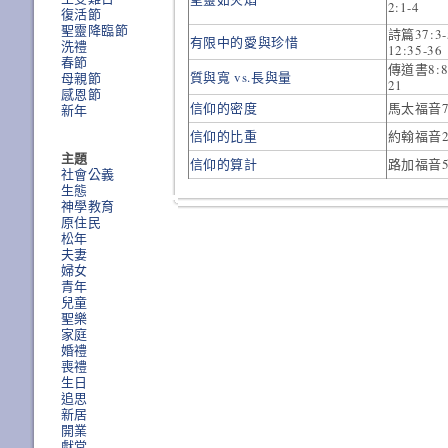
2:1-4
復活節
聖靈降臨節
詩篇37:3
有限中的愛與珍惜
洗禮
12:35-3
春節
傳道書8:8-
質與寬 vs.長與量
母親節
21
感恩節
信仰的密度
馬太福音7
新年
信仰的比重
約翰福音2
主題
信仰的算計
路加福音5
社會公義
生態
神學教育
原住民
松年
夫妻
婦女
青年
兒童
聖樂
家庭
婚禮
喪禮
生日
追思
新居
開業
獻堂