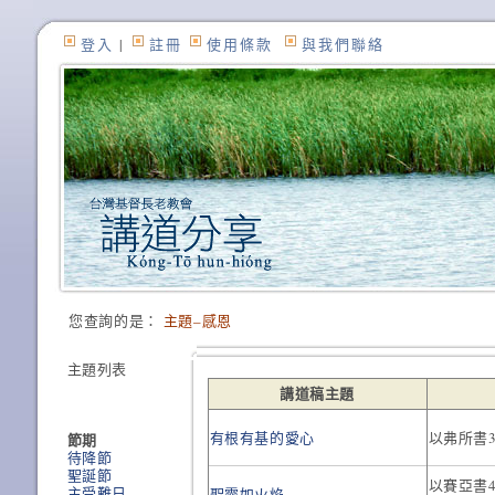
登入
|
註冊
使用條款
與我們聯絡
您查詢的是：
主題–感恩
主題列表
講道稿主題
有根有基的愛心
以弗所書3
節期
待降節
聖誕節
以賽亞書4:
主受難日
聖靈如火焰