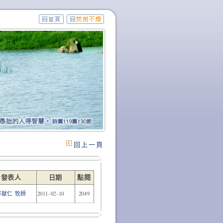
回上一頁
發表人
日期
點閱
鄭献仁 牧師
2011-02-10
2049