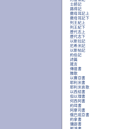
士師記
路得記
撒母耳記上
撒母耳記下
列王紀上
列王紀下
歷代志上
歷代志下
以斯拉記
尼希米記
以斯帖記
約伯記
詩篇
箴言
傳道書
雅歌
以賽亞書
耶利米書
耶利米哀歌
以西結書
但以理書
何西阿書
約珥書
阿摩司書
俄巴底亞書
約拿書
彌迦書
那鴻書