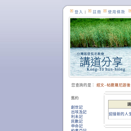
登入
|
註冊
使用條款
您查詢的是：
經文–帖撒羅尼迦後
舊約
創世記
出埃及記
迎接新的人
利未記
民數記
申命記
約書亞記