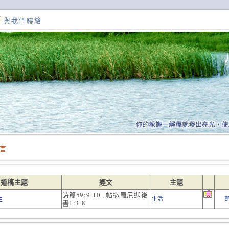
與我們聯絡
書
講道稿主題
經文
主題
詩篇59:9-10 , 帖撒羅尼迦後
生
生活
書1:3-8