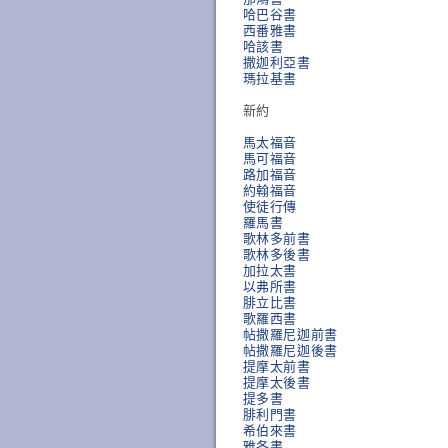
哈巴谷書
西番雅書
哈該書
撒迦利亞書
瑪拉基書
新約
馬太福音
馬可福音
路加福音
約翰福音
使徒行傳
羅馬書
歌林多前書
歌林多後書
加拉太書
以弗所書
腓立比書
歌羅西書
帖撒羅尼迦前書
帖撒羅尼迦後書
提摩太前書
提摩太後書
提多書
腓利門書
希伯來書
雅各書